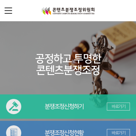
메뉴 바로가기
본문바로가기
콘텐츠분쟁조정위원회
위원회 소개
분쟁조정안내
위원현황
공정하고 투명한
콘텐츠분쟁조정이란?(FAQ)
분쟁조정신청
사무국 소개 및 조직 안내
콘텐츠분쟁조정
제도의 특징
찾아오시는 길
신청하기
상담
분쟁조정절차
신청현황
집단분쟁조정 절차안내
온라인 상담
정보마당
집단분쟁조정 신청안내
분쟁조정
신청하기
바로가기
공지사항
법령사례
분쟁조정
신청현황
바로가기
서식자료